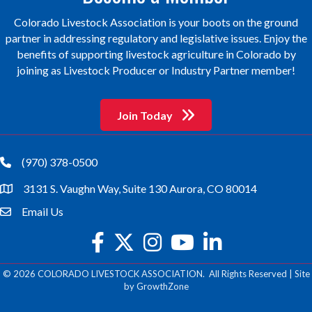
Colorado Livestock Association is your boots on the ground
partner in addressing regulatory and legislative issues. Enjoy the
benefits of supporting livestock agriculture in Colorado by
joining as Livestock Producer or Industry Partner member!
Join Today
(970) 378-0500
phone
3131 S. Vaughn Way, Suite 130 Aurora, CO 80014
location
Email Us
email
facebook
twitter
Instagram
youtube
©
2026
COLORADO LIVESTOCK ASSOCIATION.
All Rights Reserved | Site
by
GrowthZone