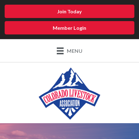
Join Today
Member Login
MENU