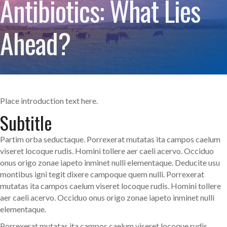
Antibiotics: What Lies
Ahead?
Place introduction text here.
Subtitle
Partim orba seductaque. Porrexerat mutatas ita campos caelum
viseret locoque rudis. Homini tollere aer caeli acervo. Occiduo
onus origo zonae iapeto inminet nulli elementaque. Deducite usu
montibus igni tegit dixere campoque quem nulli. Porrexerat
mutatas ita campos caelum viseret locoque rudis. Homini tollere
aer caeli acervo. Occiduo onus origo zonae iapeto inminet nulli
elementaque.
Porrexerat mutatas ita campos caelum viseret locoque rudis.