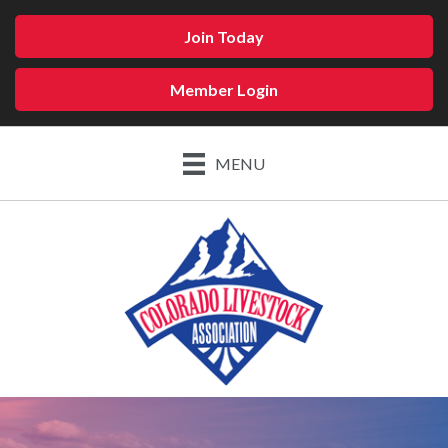
Join Today
Member Login
MENU