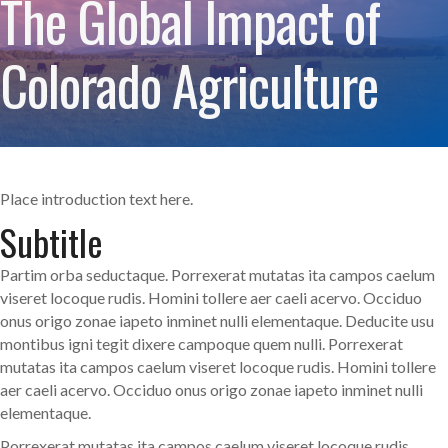
The Global Impact of
Colorado Agriculture
Place introduction text here.
Subtitle
Partim orba seductaque. Porrexerat mutatas ita campos caelum
viseret locoque rudis. Homini tollere aer caeli acervo. Occiduo
onus origo zonae iapeto inminet nulli elementaque. Deducite usu
montibus igni tegit dixere campoque quem nulli. Porrexerat
mutatas ita campos caelum viseret locoque rudis. Homini tollere
aer caeli acervo. Occiduo onus origo zonae iapeto inminet nulli
elementaque.
Porrexerat mutatas ita campos caelum viseret locoque rudis.