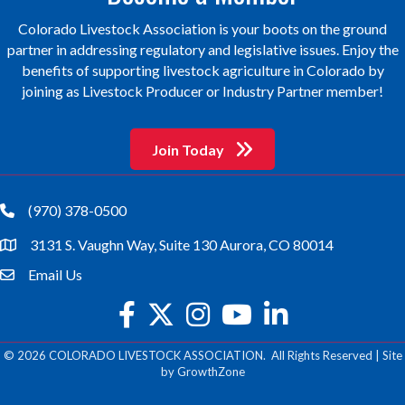
Colorado Livestock Association is your boots on the ground
partner in addressing regulatory and legislative issues. Enjoy the
benefits of supporting livestock agriculture in Colorado by
joining as Livestock Producer or Industry Partner member!
Join Today
(970) 378-0500
phone
3131 S. Vaughn Way, Suite 130 Aurora, CO 80014
location
Email Us
email
facebook
twitter
Instagram
youtube
©
2026
COLORADO LIVESTOCK ASSOCIATION.
All Rights Reserved | Site
by
GrowthZone