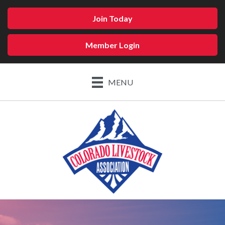
Join Today
Member Login
MENU