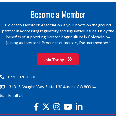
Become a Member
Colorado Livestock Association is your boots on the ground
partner in addressing regulatory and legislative issues. Enjoy the
benefits of supporting livestock agriculture in Colorado by
joining as Livestock Producer or Industry Partner member!
Join Today
(970) 378-0500
phone
3131 S. Vaughn Way, Suite 130 Aurora, CO 80014
location
Email Us
email
facebook
twitter
Instagram
youtube