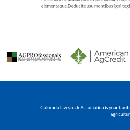
elementaque.Deducite usu montibus igni tegi
Colorado Livestock Association is your boots 
agricultu