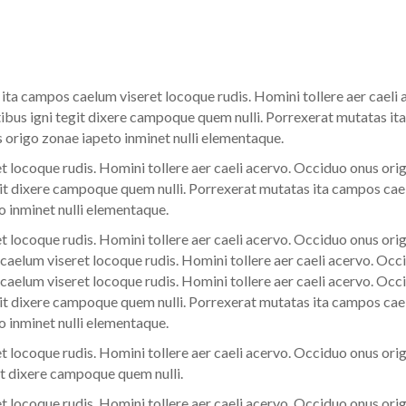
ta campos caelum viseret locoque rudis. Homini tollere aer caeli
ibus igni tegit dixere campoque quem nulli. Porrexerat mutatas it
s origo zonae iapeto inminet nulli elementaque.
 locoque rudis. Homini tollere aer caeli acervo. Occiduo onus orig
t dixere campoque quem nulli. Porrexerat mutatas ita campos cael
o inminet nulli elementaque.
 locoque rudis. Homini tollere aer caeli acervo. Occiduo onus orig
elum viseret locoque rudis. Homini tollere aer caeli acervo. Occi
elum viseret locoque rudis. Homini tollere aer caeli acervo. Occi
t dixere campoque quem nulli. Porrexerat mutatas ita campos cael
o inminet nulli elementaque.
 locoque rudis. Homini tollere aer caeli acervo. Occiduo onus orig
t dixere campoque quem nulli.
 locoque rudis. Homini tollere aer caeli acervo. Occiduo onus orig