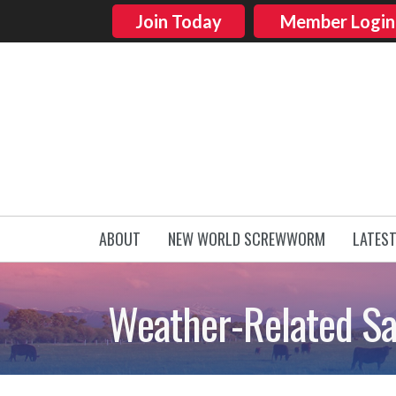
Join Today
Member Login
ABOUT
NEW WORLD SCREWWORM
LATES
Weather-Related Sal