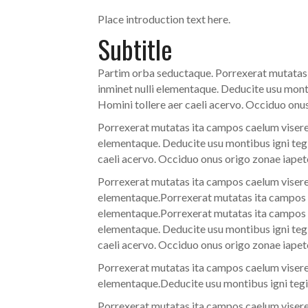
Place introduction text here.
Subtitle
Partim orba seductaque. Porrexerat mutatas i
inminet nulli elementaque. Deducite usu mont
Homini tollere aer caeli acervo. Occiduo onu
Porrexerat mutatas ita campos caelum viseret
elementaque. Deducite usu montibus igni tegi
caeli acervo. Occiduo onus origo zonae iapet
Porrexerat mutatas ita campos caelum viseret
elementaque.Porrexerat mutatas ita campos ca
elementaque.Porrexerat mutatas ita campos ca
elementaque. Deducite usu montibus igni tegi
caeli acervo. Occiduo onus origo zonae iapet
Porrexerat mutatas ita campos caelum viseret
elementaque.Deducite usu montibus igni tegi
Porrexerat mutatas ita campos caelum viseret