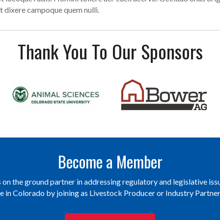
t dixere campoque quem nulli.
Thank You To Our Sponsors
Become a Member
on the ground partner in addressing regulatory and legislative issu
re in Colorado by joining as Livestock Producer or Industry Partn