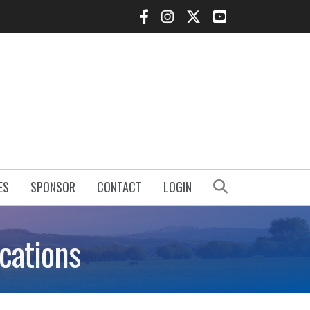
Facebook Icon
Instagram Icon
Twitter Icon
YouTube Icon
Search
ES
SPONSOR
CONTACT
LOGIN
cations