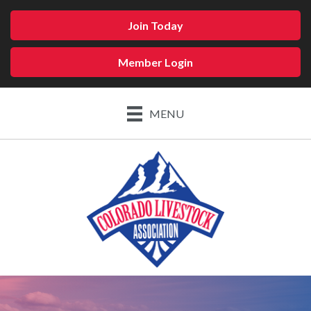
Join Today
Member Login
MENU