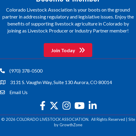
Colorado Livestock Association is your boots on the ground
partner in addressing regulatory and legislative issues. Enjoy the
benefits of supporting livestock agriculture in Colorado by
joining as Livestock Producer or Industry Partner member!
Join Today
(970) 378-0500
phone
3131 S. Vaughn Way, Suite 130 Aurora, CO 80014
location
Email Us
email
facebook
twitter
Instagram
youtube
©
2026
COLORADO LIVESTOCK ASSOCIATION.
All Rights Reserved | Site
by
GrowthZone