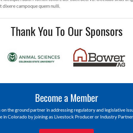
t dixere campoque quem nulli.
Thank You To Our Sponsors
Become a Member
on the ground partner in addressing regulatory and legislative issu
re in Colorado by joining as Livestock Producer or Industry Partn