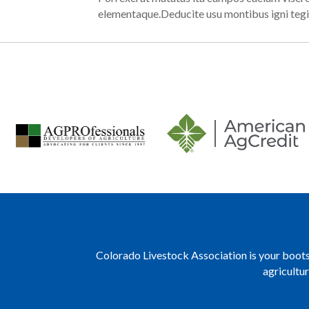
elementaque.Deducite usu montibus igni tegi
Colorado Livestock Association is your boots 
agricultu