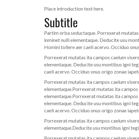
Place introduction text here.
Subtitle
Partim orba seductaque. Porrexerat mutatas i
inminet nulli elementaque. Deducite usu mont
Homini tollere aer caeli acervo. Occiduo onu
Porrexerat mutatas ita campos caelum viseret
elementaque. Deducite usu montibus igni tegi
caeli acervo. Occiduo onus origo zonae iapet
Porrexerat mutatas ita campos caelum viseret
elementaque.Porrexerat mutatas ita campos ca
elementaque.Porrexerat mutatas ita campos ca
elementaque. Deducite usu montibus igni tegi
caeli acervo. Occiduo onus origo zonae iapet
Porrexerat mutatas ita campos caelum viseret
elementaque.Deducite usu montibus igni tegi
Porrexerat mutatas ita campos caelum viseret