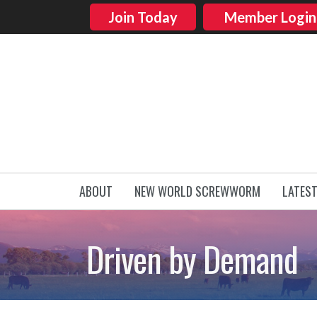
Join Today
Member Login
ABOUT
NEW WORLD SCREWWORM
LATES
Driven by Demand