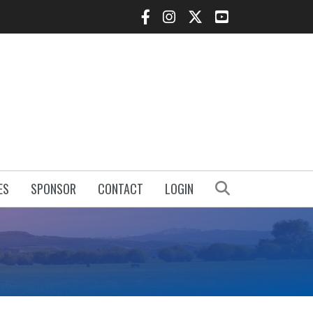
Facebook Icon
Instagram Icon
Twitter Icon
YouTube Icon
Search
ES
SPONSOR
CONTACT
LOGIN