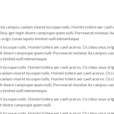
ta campos caelum viseret locoque rudis. Homini tollere aer caeli
ibus igni tegit dixere campoque quem nulli. Porrexerat mutatas it
s origo zonae iapeto inminet nulli elementaque.
 locoque rudis. Homini tollere aer caeli acervo. Occiduo onus orig
t dixere campoque quem nulli. Porrexerat mutatas ita campos cael
o inminet nulli elementaque.
 locoque rudis. Homini tollere aer caeli acervo. Occiduo onus orig
elum viseret locoque rudis. Homini tollere aer caeli acervo. Occi
elum viseret locoque rudis. Homini tollere aer caeli acervo. Occi
t dixere campoque quem nulli. Porrexerat mutatas ita campos cael
o inminet nulli elementaque.
 locoque rudis. Homini tollere aer caeli acervo. Occiduo onus orig
t dixere campoque quem nulli.
 locoque rudis. Homini tollere aer caeli acervo. Occiduo onus orig