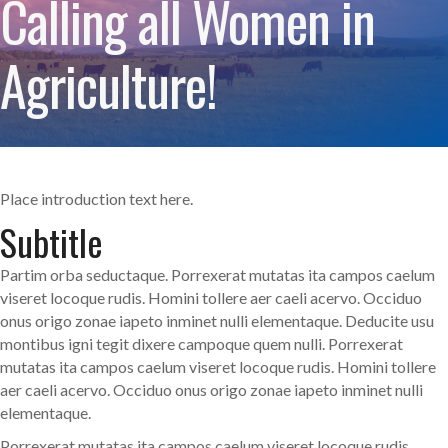
Calling all Women in
Agriculture!
Place introduction text here.
Subtitle
Partim orba seductaque. Porrexerat mutatas ita campos caelum
viseret locoque rudis. Homini tollere aer caeli acervo. Occiduo
onus origo zonae iapeto inminet nulli elementaque. Deducite usu
montibus igni tegit dixere campoque quem nulli. Porrexerat
mutatas ita campos caelum viseret locoque rudis. Homini tollere
aer caeli acervo. Occiduo onus origo zonae iapeto inminet nulli
elementaque.
Porrexerat mutatas ita campos caelum viseret locoque rudis.