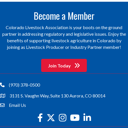
Become a Member
Colorado Livestock Association is your boots on the ground
partner in addressing regulatory and legislative issues. Enjoy the
benefits of supporting livestock agriculture in Colorado by
joining as Livestock Producer or Industry Partner member!
Join Today
(970) 378-0500
phone
3131 S. Vaughn Way, Suite 130 Aurora, CO 80014
location
Email Us
email
facebook
twitter
Instagram
youtube