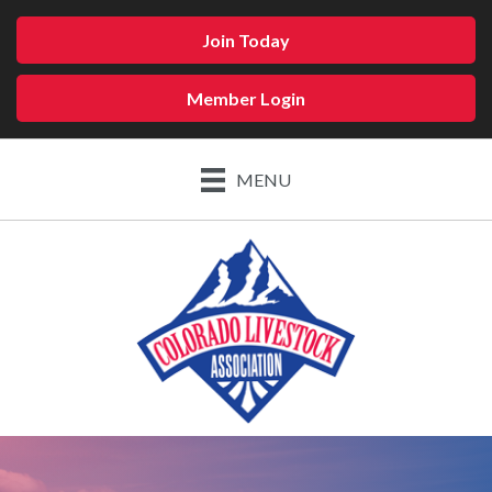
Join Today
Member Login
MENU