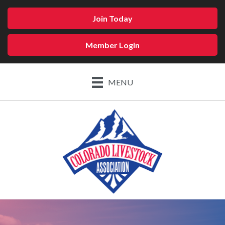
Join Today
Member Login
MENU