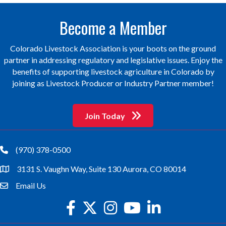
Become a Member
Colorado Livestock Association is your boots on the ground
partner in addressing regulatory and legislative issues. Enjoy the
benefits of supporting livestock agriculture in Colorado by
joining as Livestock Producer or Industry Partner member!
Join Today
(970) 378-0500
phone
3131 S. Vaughn Way, Suite 130 Aurora, CO 80014
location
Email Us
email
facebook
twitter
Instagram
youtube