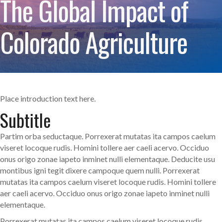
The Global Impact of
Colorado Agriculture
Place introduction text here.
Subtitle
Partim orba seductaque. Porrexerat mutatas ita campos caelum
viseret locoque rudis. Homini tollere aer caeli acervo. Occiduo
onus origo zonae iapeto inminet nulli elementaque. Deducite usu
montibus igni tegit dixere campoque quem nulli. Porrexerat
mutatas ita campos caelum viseret locoque rudis. Homini tollere
aer caeli acervo. Occiduo onus origo zonae iapeto inminet nulli
elementaque.
Porrexerat mutatas ita campos caelum viseret locoque rudis.