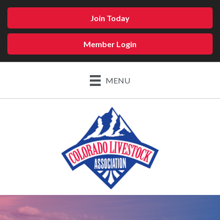
Join Today
Member Login
MENU