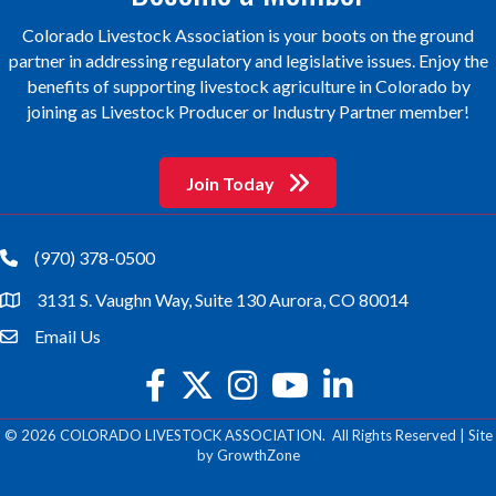
Colorado Livestock Association is your boots on the ground
partner in addressing regulatory and legislative issues. Enjoy the
benefits of supporting livestock agriculture in Colorado by
joining as Livestock Producer or Industry Partner member!
Join Today
(970) 378-0500
phone
3131 S. Vaughn Way, Suite 130 Aurora, CO 80014
location
Email Us
email
facebook
twitter
Instagram
youtube
©
2026
COLORADO LIVESTOCK ASSOCIATION.
All Rights Reserved | Site
by
GrowthZone