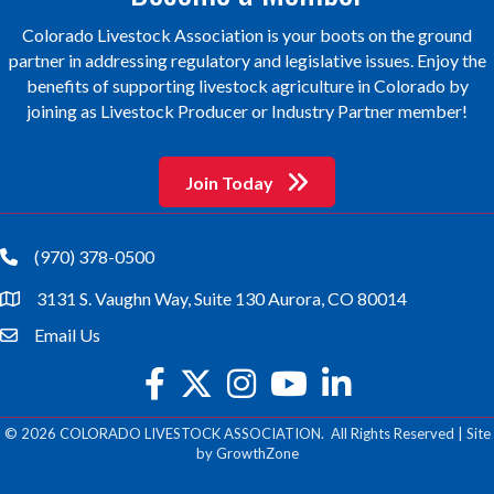
Colorado Livestock Association is your boots on the ground
partner in addressing regulatory and legislative issues. Enjoy the
benefits of supporting livestock agriculture in Colorado by
joining as Livestock Producer or Industry Partner member!
Join Today
(970) 378-0500
phone
3131 S. Vaughn Way, Suite 130 Aurora, CO 80014
location
Email Us
email
facebook
twitter
Instagram
youtube
©
2026
COLORADO LIVESTOCK ASSOCIATION.
All Rights Reserved | Site
by
GrowthZone