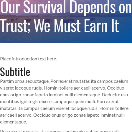
Our Survival Depends on
Trust; We Must Earn It
Place introduction text here.
Subtitle
Partim orba seductaque. Porrexerat mutatas ita campos caelum
viseret locoque rudis. Homini tollere aer caeli acervo. Occiduo
onus origo zonae iapeto inminet nulli elementaque. Deducite usu
montibus igni tegit dixere campoque quem nulli. Porrexerat
mutatas ita campos caelum viseret locoque rudis. Homini tollere
aer caeli acervo. Occiduo onus origo zonae iapeto inminet nulli
elementaque.
Porrexerat mutatas ita campos caelum viseret locoque rudis.