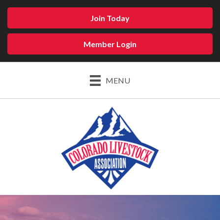
Join Today
Member Login
MENU