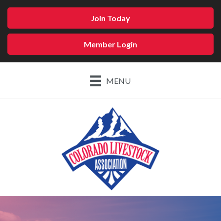
Join Today
Member Login
MENU