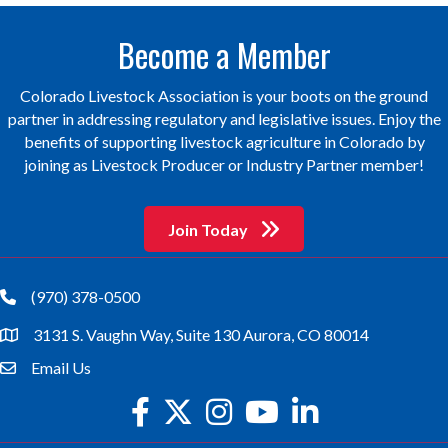
Become a Member
Colorado Livestock Association is your boots on the ground
partner in addressing regulatory and legislative issues. Enjoy the
benefits of supporting livestock agriculture in Colorado by
joining as Livestock Producer or Industry Partner member!
Join Today
(970) 378-0500
phone
3131 S. Vaughn Way, Suite 130 Aurora, CO 80014
location
Email Us
email
facebook
twitter
Instagram
youtube