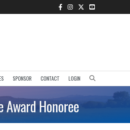
Facebook Icon
Instagram Icon
Twitter Icon
YouTube Icon
Search
ES
SPONSOR
CONTACT
LOGIN
ce Award Honoree