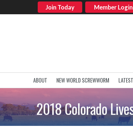
Join Today
Member Login
ABOUT
NEW WORLD SCREWWORM
LATES
2018 Colorado Live