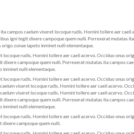
ta campos caelum viseret locoque rudis. Homini tollere aer caeli
ibus igni tegit dixere campoque quem nulli. Porrexerat mutatas it
s origo zonae iapeto inminet nulli elementaque.
 locoque rudis. Homini tollere aer caeli acervo. Occiduo onus orig
t dixere campoque quem nulli. Porrexerat mutatas ita campos cael
o inminet nulli elementaque.
 locoque rudis. Homini tollere aer caeli acervo. Occiduo onus orig
elum viseret locoque rudis. Homini tollere aer caeli acervo. Occi
elum viseret locoque rudis. Homini tollere aer caeli acervo. Occi
t dixere campoque quem nulli. Porrexerat mutatas ita campos cael
o inminet nulli elementaque.
 locoque rudis. Homini tollere aer caeli acervo. Occiduo onus orig
t dixere campoque quem nulli.
 locoque rudis. Homini tollere aer caeli acervo. Occiduo onus orig