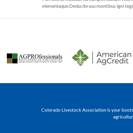
elementaque.Deducite usu montibus igni tegi
Colorado Livestock Association is your boots 
agricultu