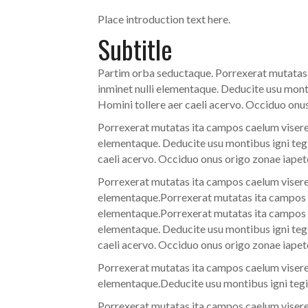
Place introduction text here.
Subtitle
Partim orba seductaque. Porrexerat mutatas i
inminet nulli elementaque. Deducite usu mont
Homini tollere aer caeli acervo. Occiduo onu
Porrexerat mutatas ita campos caelum viseret
elementaque. Deducite usu montibus igni tegi
caeli acervo. Occiduo onus origo zonae iapet
Porrexerat mutatas ita campos caelum viseret
elementaque.Porrexerat mutatas ita campos ca
elementaque.Porrexerat mutatas ita campos ca
elementaque. Deducite usu montibus igni tegi
caeli acervo. Occiduo onus origo zonae iapet
Porrexerat mutatas ita campos caelum viseret
elementaque.Deducite usu montibus igni tegi
Porrexerat mutatas ita campos caelum viseret