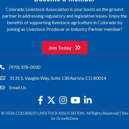
Colorado Livestock Association is your boots on the ground
partner in addressing regulatory and legislative issues. Enjoy the
benefits of supporting livestock agriculture in Colorado by
joining as Livestock Producer or Industry Partner member!
Join Today
(970) 378-0500
phone
3131 S. Vaughn Way, Suite 130 Aurora, CO 80014
location
Email Us
email
facebook
twitter
Instagram
youtube
©
2026
COLORADO LIVESTOCK ASSOCIATION.
All Rights Reserved | Site
by
GrowthZone