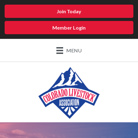
Join Today
Member Login
MENU