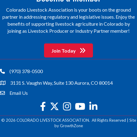
Colorado Livestock Association is your boots on the ground
partner in addressing regulatory and legislative issues. Enjoy the
benefits of supporting livestock agriculture in Colorado by
joining as Livestock Producer or Industry Partner member!
Join Today
(970) 378-0500
phone
3131 S. Vaughn Way, Suite 130 Aurora, CO 80014
location
Email Us
email
facebook
twitter
Instagram
youtube
©
2026
COLORADO LIVESTOCK ASSOCIATION.
All Rights Reserved | Site
by
GrowthZone