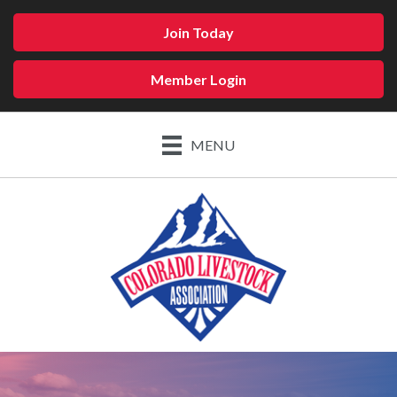
Join Today
Member Login
MENU