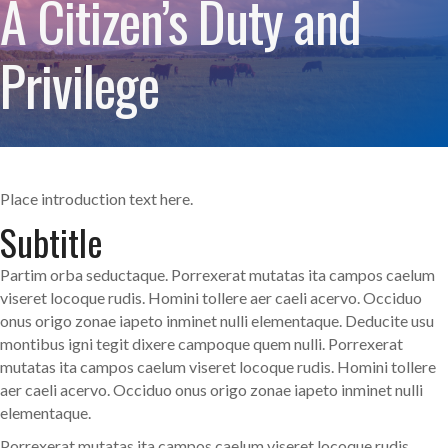
A Citizen’s Duty and
Privilege
Place introduction text here.
Subtitle
Partim orba seductaque. Porrexerat mutatas ita campos caelum
viseret locoque rudis. Homini tollere aer caeli acervo. Occiduo
onus origo zonae iapeto inminet nulli elementaque. Deducite usu
montibus igni tegit dixere campoque quem nulli. Porrexerat
mutatas ita campos caelum viseret locoque rudis. Homini tollere
aer caeli acervo. Occiduo onus origo zonae iapeto inminet nulli
elementaque.
Porrexerat mutatas ita campos caelum viseret locoque rudis.