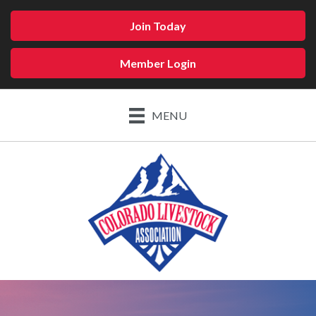
Join Today
Member Login
MENU