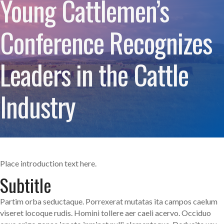
Young Cattlemen’s
Conference Recognizes
Leaders in the Cattle
Industry
Place introduction text here.
Subtitle
Partim orba seductaque. Porrexerat mutatas ita campos caelum
viseret locoque rudis. Homini tollere aer caeli acervo. Occiduo