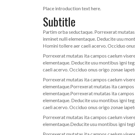
Place introduction text here.
Subtitle
Partim orba seductaque. Porrexerat mutatas i
inminet nulli elementaque. Deducite usu mont
Homini tollere aer caeli acervo. Occiduo onu
Porrexerat mutatas ita campos caelum viseret
elementaque. Deducite usu montibus igni tegi
caeli acervo. Occiduo onus origo zonae iapet
Porrexerat mutatas ita campos caelum viseret
elementaque.Porrexerat mutatas ita campos ca
elementaque.Porrexerat mutatas ita campos ca
elementaque. Deducite usu montibus igni tegi
caeli acervo. Occiduo onus origo zonae iapet
Porrexerat mutatas ita campos caelum viseret
elementaque.Deducite usu montibus igni tegi
Porrexerat mutatas ita campos caelum viseret