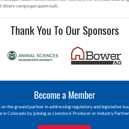
t dixere campoque quem nulli.
Thank You To Our Sponsors
Become a Member
on the ground partner in addressing regulatory and legislative issu
re in Colorado by joining as Livestock Producer or Industry Partn