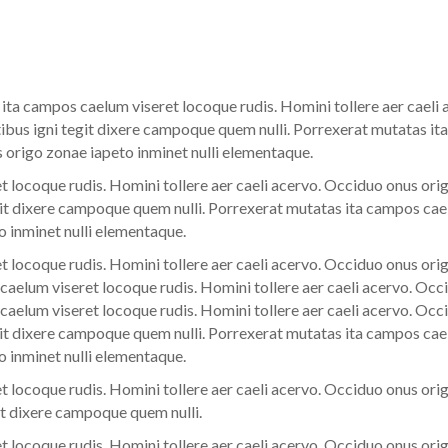
ta campos caelum viseret locoque rudis. Homini tollere aer caeli
ibus igni tegit dixere campoque quem nulli. Porrexerat mutatas it
s origo zonae iapeto inminet nulli elementaque.
 locoque rudis. Homini tollere aer caeli acervo. Occiduo onus orig
t dixere campoque quem nulli. Porrexerat mutatas ita campos cael
o inminet nulli elementaque.
 locoque rudis. Homini tollere aer caeli acervo. Occiduo onus orig
elum viseret locoque rudis. Homini tollere aer caeli acervo. Occi
elum viseret locoque rudis. Homini tollere aer caeli acervo. Occi
t dixere campoque quem nulli. Porrexerat mutatas ita campos cael
o inminet nulli elementaque.
 locoque rudis. Homini tollere aer caeli acervo. Occiduo onus orig
t dixere campoque quem nulli.
 locoque rudis. Homini tollere aer caeli acervo. Occiduo onus orig