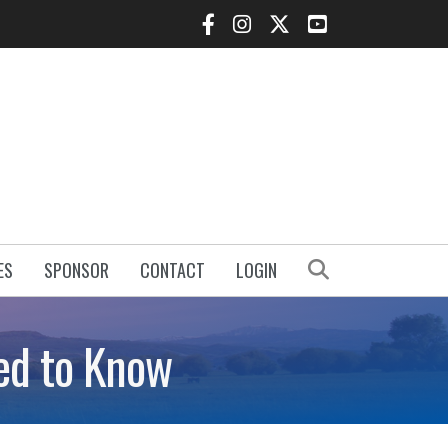
Facebook Icon
Instagram Icon
Twitter Icon
YouTube Icon
Search
ES
SPONSOR
CONTACT
LOGIN
ed to Know