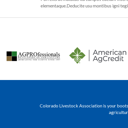
elementaque.Deducite usu montibus igni tegi
Colorado Livestock Association is your boots 
agricultu