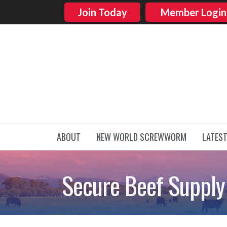
Join Today
Member Login
ABOUT
NEW WORLD SCREWWORM
LATES
Secure Beef Supply