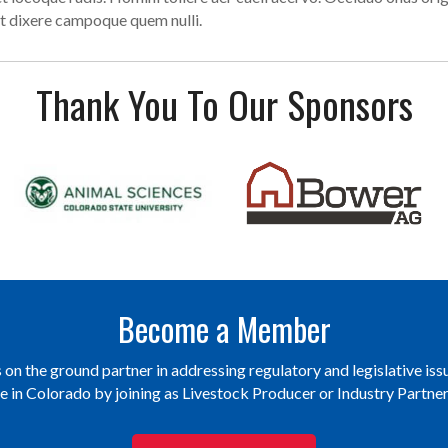
t dixere campoque quem nulli.
Thank You To Our Sponsors
Become a Member
on the ground partner in addressing regulatory and legislative issu
re in Colorado by joining as Livestock Producer or Industry Partn