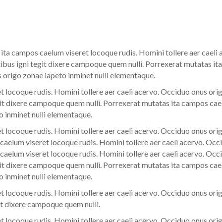
ta campos caelum viseret locoque rudis. Homini tollere aer caeli
ibus igni tegit dixere campoque quem nulli. Porrexerat mutatas it
s origo zonae iapeto inminet nulli elementaque.
 locoque rudis. Homini tollere aer caeli acervo. Occiduo onus orig
t dixere campoque quem nulli. Porrexerat mutatas ita campos cael
o inminet nulli elementaque.
 locoque rudis. Homini tollere aer caeli acervo. Occiduo onus orig
elum viseret locoque rudis. Homini tollere aer caeli acervo. Occi
elum viseret locoque rudis. Homini tollere aer caeli acervo. Occi
t dixere campoque quem nulli. Porrexerat mutatas ita campos cael
o inminet nulli elementaque.
 locoque rudis. Homini tollere aer caeli acervo. Occiduo onus orig
t dixere campoque quem nulli.
 locoque rudis. Homini tollere aer caeli acervo. Occiduo onus orig