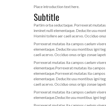
Place introduction text here.
Subtitle
Partim orba seductaque. Porrexerat mutatas i
inminet nulli elementaque. Deducite usu mont
Homini tollere aer caeli acervo. Occiduo onu
Porrexerat mutatas ita campos caelum viseret
elementaque. Deducite usu montibus igni tegi
caeli acervo. Occiduo onus origo zonae iapet
Porrexerat mutatas ita campos caelum viseret
elementaque.Porrexerat mutatas ita campos ca
elementaque.Porrexerat mutatas ita campos ca
elementaque. Deducite usu montibus igni tegi
caeli acervo. Occiduo onus origo zonae iapet
Porrexerat mutatas ita campos caelum viseret
elementaque.Deducite usu montibus igni tegi
Porrexerat mutatas ita campos caelum viseret