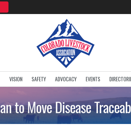
T
VISION
SAFETY
ADVOCACY
EVENTS
DIRECTORI
n to Move Disease Traceabi