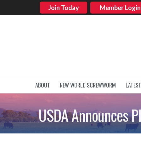
Join Today
Member Login
ABOUT
NEW WORLD SCREWWORM
LATES
USDA Announces Pla