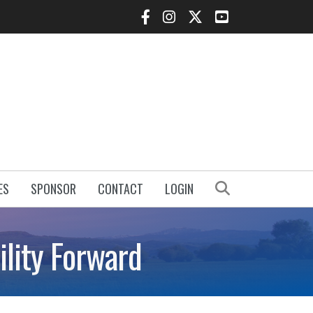
Facebook Icon
Instagram Icon
Twitter Icon
YouTube Icon
Search
ES
SPONSOR
CONTACT
LOGIN
lity Forward