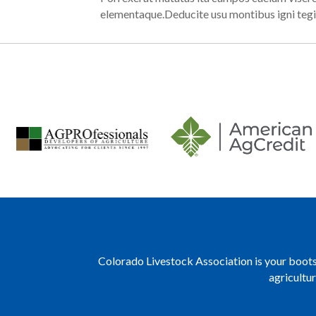
elementaque.Deducite usu montibus igni tegi
Colorado Livestock Association is your boots 
agricultu