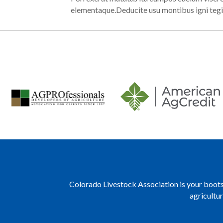
elementaque.Deducite usu montibus igni tegi
Colorado Livestock Association is your boots 
agricultu