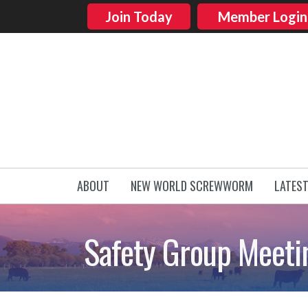
Join Today
Member Login
ABOUT
NEW WORLD SCREWWORM
LATES
Safety Group Meeti