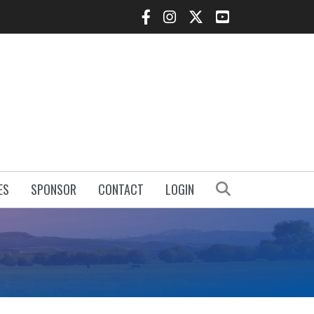
Facebook Icon
Instagram Icon
Twitter Icon
YouTube Icon
Search
ES
SPONSOR
CONTACT
LOGIN