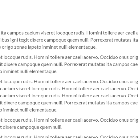
ta campos caelum viseret locoque rudis. Homini tollere aer caeli
ibus igni tegit dixere campoque quem nulli. Porrexerat mutatas it
s origo zonae iapeto inminet nulli elementaque.
 locoque rudis. Homini tollere aer caeli acervo. Occiduo onus orig
t dixere campoque quem nulli. Porrexerat mutatas ita campos cael
o inminet nulli elementaque.
 locoque rudis. Homini tollere aer caeli acervo. Occiduo onus orig
elum viseret locoque rudis. Homini tollere aer caeli acervo. Occi
elum viseret locoque rudis. Homini tollere aer caeli acervo. Occi
t dixere campoque quem nulli. Porrexerat mutatas ita campos cael
o inminet nulli elementaque.
 locoque rudis. Homini tollere aer caeli acervo. Occiduo onus orig
t dixere campoque quem nulli.
 locoque rudis. Homini tollere aer caeli acervo. Occiduo onus orig