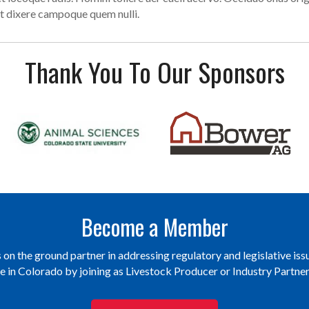
t dixere campoque quem nulli.
Thank You To Our Sponsors
Become a Member
on the ground partner in addressing regulatory and legislative issu
re in Colorado by joining as Livestock Producer or Industry Partn