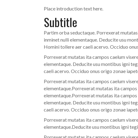
Place introduction text here.
Subtitle
Partim orba seductaque. Porrexerat mutatas i
inminet nulli elementaque. Deducite usu mont
Homini tollere aer caeli acervo. Occiduo onu
Porrexerat mutatas ita campos caelum viseret
elementaque. Deducite usu montibus igni tegi
caeli acervo. Occiduo onus origo zonae iapet
Porrexerat mutatas ita campos caelum viseret
elementaque.Porrexerat mutatas ita campos ca
elementaque.Porrexerat mutatas ita campos ca
elementaque. Deducite usu montibus igni tegi
caeli acervo. Occiduo onus origo zonae iapet
Porrexerat mutatas ita campos caelum viseret
elementaque.Deducite usu montibus igni tegi
Porrexerat mutatas ita campos caelum viseret